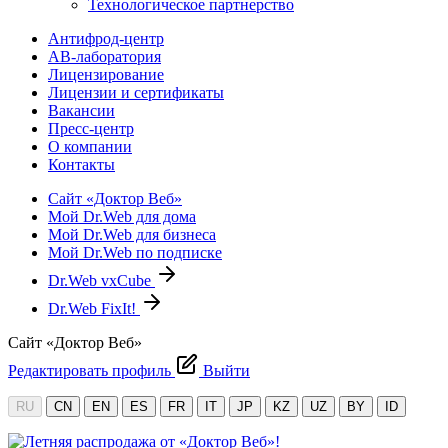
Технологическое партнерство
Антифрод-центр
АВ-лаборатория
Лицензирование
Лицензии и сертификаты
Вакансии
Пресс-центр
О компании
Контакты
Сайт «Доктор Веб»
Мой Dr.Web для дома
Мой Dr.Web для бизнеса
Мой Dr.Web по подписке
Dr.Web vxCube
Dr.Web FixIt!
Сайт «Доктор Веб»
Редактировать профиль
Выйти
RU
CN
EN
ES
FR
IT
JP
KZ
UZ
BY
ID