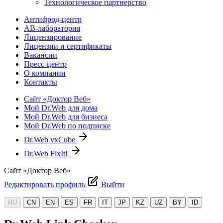
Технологическое партнерство
Антифрод-центр
АВ-лаборатория
Лицензирование
Лицензии и сертификаты
Вакансии
Пресс-центр
О компании
Контакты
Сайт «Доктор Веб»
Мой Dr.Web для дома
Мой Dr.Web для бизнеса
Мой Dr.Web по подписке
Dr.Web vxCube
Dr.Web FixIt!
Сайт «Доктор Веб»
Редактировать профиль
Выйти
RU
CN
EN
ES
FR
IT
JP
KZ
UZ
BY
ID