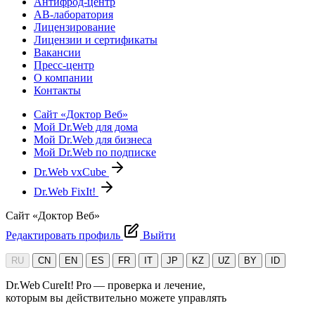
Антифрод-центр
АВ-лаборатория
Лицензирование
Лицензии и сертификаты
Вакансии
Пресс-центр
О компании
Контакты
Сайт «Доктор Веб»
Мой Dr.Web для дома
Мой Dr.Web для бизнеса
Мой Dr.Web по подписке
Dr.Web vxCube
Dr.Web FixIt!
Сайт «Доктор Веб»
Редактировать профиль
Выйти
RU
CN
EN
ES
FR
IT
JP
KZ
UZ
BY
ID
Dr.Web CureIt! Pro — проверка и лечение,
которым вы действительно можете управлять